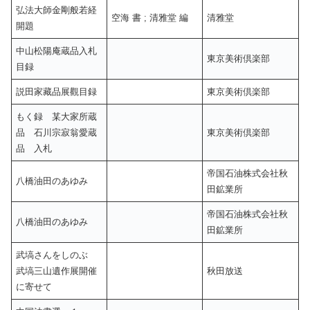
弘法大師金剛般若経
空海 書 ; 清雅堂 編
清雅堂
開題
中山松陽庵蔵品入札
東京美術倶楽部
目録
説田家藏品展觀目録
東京美術倶楽部
もく録 某大家所蔵
品 石川宗寂翁愛蔵
東京美術倶楽部
品 入札
帝国石油株式会社秋
八橋油田のあゆみ
田鉱業所
帝国石油株式会社秋
八橋油田のあゆみ
田鉱業所
武塙さんをしのぶ
武塙三山遺作展開催
秋田放送
に寄せて