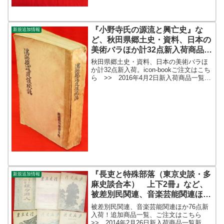
行事畧解 1-5巻2冊』、『藤樹先生全
集 全5冊』など...
『小野寺氏の源流と興亡史』な
新規追加情報
ど、秋田県郷土史・資料、日本の
美術バラほか計32点新入荷商品追
加しました
秋田県郷土史・資料、日本の美術バラほ
か計32点新入荷。icon-bookご注文はこち
ら >> 2016年4月2日新入荷商品一覧
（在庫分）新入荷商品ギャラリー新入荷
商品一覧（更新時在庫）icon-bookご注文
はこちら >> 2016年4月2...
『長吏と特殊部落（東京史談・多
新規追加情報
麻史談合本） 上下2冊』など、
被差別民関連、音楽芸能関連ほか
76点新入荷商品追加しました
被差別民関連、音楽芸能関連ほか76点新
入荷！追加商品一覧、ご注文はこちら
>> 2014年2月26日新入荷商品一覧新入