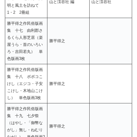
山と渓谷社 編
山と渓谷社
明と風土を訪ねて
1・2 2冊組
勝平得之作民俗版画
集 十七 由利郡さ
るくら人形芝居（楽
勝平得之
屋うら・首のいろい
ろ・吉田若丸） 単
色版画3枚
勝平得之作民俗版画
集 十八 ボボコこ
けし（エジコ・子安
勝平得之
こけし・木地山こけ
し） 単色版画3枚
勝平得之作民俗版画
集 十九 七夕祭
（はやし・「御幣な
勝平得之
がし」無し・ねむり
ながし） 単色版画2