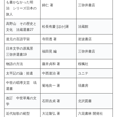
も書かなかった明
錦仁 著
三弥井書店
治 シリーズ日本の
旅人
高野山 その歴史と
松長有慶 [ほか]著
法蔵館
文化 法蔵選書27
道元の言語宇宙
寺田透 著
岩波書店
日本文学の原風景
福田晃 編
三弥井書店
三弥井選書19
物語の方法
藤井貞和 著
桜楓社
太平記の論 : 拾遺
中西達治 著
ユニテ
中世の唱導文芸 塙
菊地良一 著
塙書房
選書
改訂 中世草庵の文
石田吉貞 著
北沢図書
学
近代短歌の範型
大辻隆弘 著
六花書林 開発社