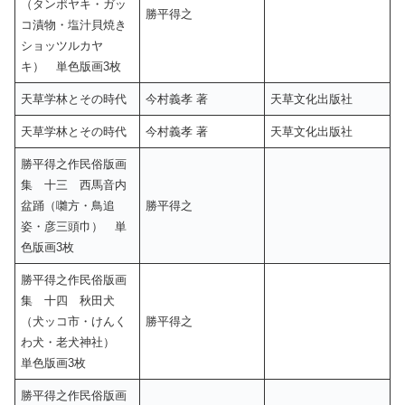
（タンポヤキ・ガッ
勝平得之
コ漬物・塩汁貝焼き
ショッツルカヤ
キ） 単色版画3枚
天草学林とその時代
今村義孝 著
天草文化出版社
天草学林とその時代
今村義孝 著
天草文化出版社
勝平得之作民俗版画
集 十三 西馬音内
盆踊（囃方・鳥追
勝平得之
姿・彦三頭巾） 単
色版画3枚
勝平得之作民俗版画
集 十四 秋田犬
（犬ッコ市・けんく
勝平得之
わ犬・老犬神社）
単色版画3枚
勝平得之作民俗版画