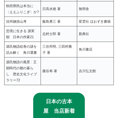
秋田県民は本当に
日高水穂 著
無明舎
〈ええふりこぎ〉か?
信州姨捨山考
飯島勇三 著
星雲社 ほおずき書籍
悲境に生きる 源実
志村士郎 著
新典社
朝 日本の作家21
源氏物語絵巻の謎を
三谷邦明, 三田村雅
角川書店
読み解く 角川選書
子 著
源氏物語の風景 : 王
朝時代の都の暮ら
朧谷寿 著
吉川弘文館
し 歴史文化ライブ
ラリー72
日本の古本
屋 当店新着