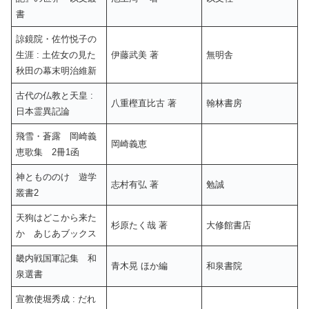
書
諒鏡院・佐竹悦子の
生涯 : 土佐女の見た
伊藤武美 著
無明舎
秋田の幕末明治維新
古代の仏教と天皇 :
八重樫直比古 著
翰林書房
日本霊異記論
飛雪・蒼露 岡崎義
岡崎義恵
恵歌集 2冊1函
神ともののけ 遊学
志村有弘 著
勉誠
叢書2
天狗はどこから来た
杉原たく哉 著
大修館書店
か あじあブックス
畿内戦国軍記集 和
青木晃 ほか編
和泉書院
泉選書
宣教使堀秀成 : だれ