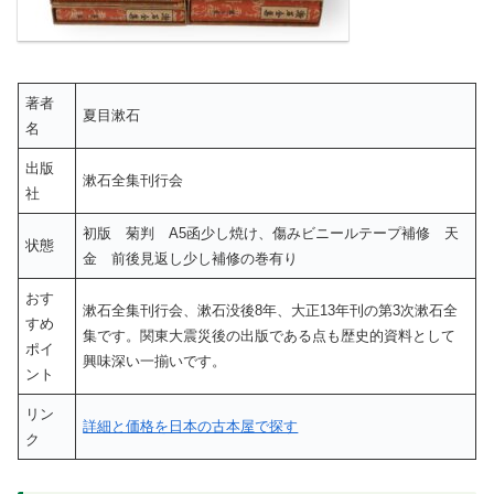
著者
夏目漱石
名
出版
漱石全集刊行会
社
初版 菊判 A5函少し焼け、傷みビニールテープ補修 天
状態
金 前後見返し少し補修の巻有り
おす
漱石全集刊行会、漱石没後8年、大正13年刊の第3次漱石全
すめ
集です。関東大震災後の出版である点も歴史的資料として
ポイ
興味深い一揃いです。
ント
リン
詳細と価格を日本の古本屋で探す
ク