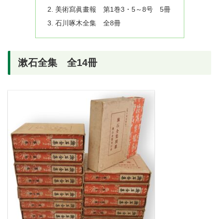
美術寫眞畫報 第1巻3・5～8号 5冊
石川啄木全集 全8冊
漱石全集 全14冊