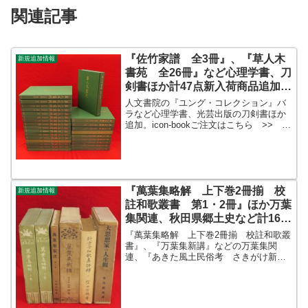
関連記事
『佐竹家譜 全3冊』、『草人木
新規追加情報
書苑 全26冊』など心理学書、刀
剣書ほか計47点新入荷商品追加し
ました
人文書院の『ユング・コレクション』バ
ラなど心理学書、光芸出版の刀剣書ほか
追加。icon-bookご注文はこちら >>
2017年12月27日新入荷商品一覧（在庫
分）ピックアップ『草人木書苑 全26
冊』茶道美術16冊、図録茶道史2冊、古筆
大辞...
『萬葉集略解 上下巻2冊揃 校
新規追加情報
註和歌叢書 第1・2冊』ほか万葉
集関連、秋田県郷土史など計16点
新入荷商品追加しました
『萬葉集略解 上下巻2冊揃 校註和歌叢
書』、『万葉集新講』などの万葉集関
連、『あきた風土民俗考 さきがけ新
書』などの秋田県郷土史を追加しまし
た。ほか『ルリヤ現代の心理学 上下2
冊』、『第三帝国の言語 : ある言語学者
のノート 叢書・ウニベル...