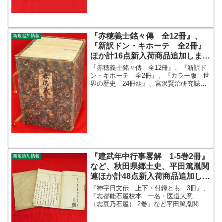
『赤穂義士銘々傳 全12冊』、
新規追加情報
『新訳ドン・キホーテ 全2冊』
ほか計16点新入荷商品追加しまし
た
『赤穂義士銘々傳 全12冊』、『新訳ド
ン・キホーテ 全2冊』、『カラー版 世
界の歴史 24冊組』、宮沢賢治研究誌
『星座 第2～6号』、『唐拓 化度寺
碑』、『新版 サムエルソン 経済学
上下2冊 原書第11版』などを追加しまし
た。書名著者出版...
『建武年中行事畧解 1-5巻2冊』
新規追加情報
など、秋田県郷土史、平田篤胤関
連ほか計48点新入荷商品追加しま
した
『神字日文伝 上下・付録とも 3冊』、
『志都能石屋校本 : 一名・医道大意
（志豆乃石屋） 2巻』など平田篤胤関連
や『東成瀬村郷土誌』ほか秋田県郷土史
を中心に追加しました。ほか『建武年中