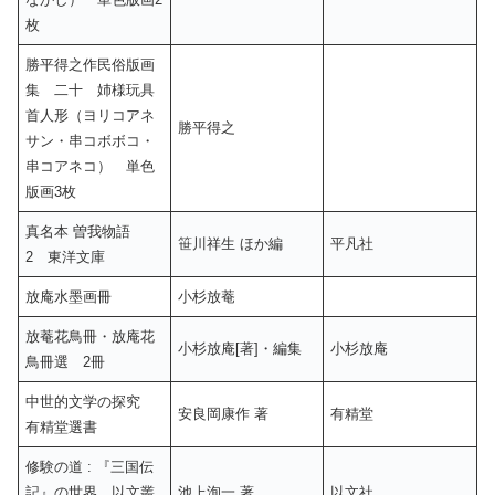
枚
勝平得之作民俗版画
集 二十 姉様玩具
首人形（ヨリコアネ
勝平得之
サン・串コボボコ・
串コアネコ） 単色
版画3枚
真名本 曽我物語
笹川祥生 ほか編
平凡社
2 東洋文庫
放庵水墨画冊
小杉放菴
放菴花鳥冊・放庵花
小杉放庵[著]・編集
小杉放庵
鳥冊選 2冊
中世的文学の探究
安良岡康作 著
有精堂
有精堂選書
修験の道 : 『三国伝
記』の世界 以文叢
池上洵一 著
以文社