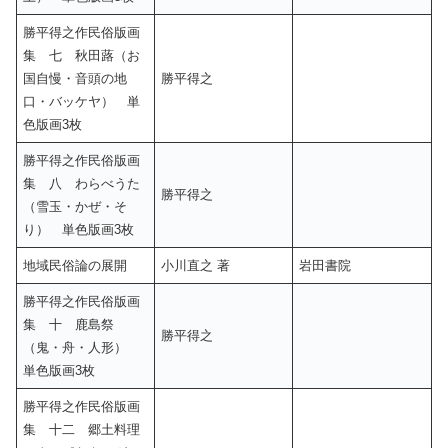
勝平得之作民俗版画
集 七 秋田蕗（お
国自慢・音頭の地
勝平得之
口・バッケヤ） 単
色版画3枚
勝平得之作民俗版画
集 八 わらべうた
勝平得之
（雪玉・かぜ・そ
り） 単色版画3枚
地域民俗論の展開
小川直之 著
岩田書院
勝平得之作民俗版画
集 十 鹿島祭
勝平得之
（鬼・舟・人形）
単色版画3枚
勝平得之作民俗版画
集 十二 郷土料理