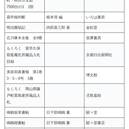
町・秋田市全図
7500分の1 2部
易学独判断
根本澄 編
いろは書房
明治塵劫記
内田喜三郎 著
金松堂
石川啄木全集 全8冊
筑摩書房
もくろく 當市久保
双龍庵氏所藏品入札
京都日出新聞社
目録
美術寫眞畫報 第1巻
博文館
3・5～8号 5冊
もくろく 岡山県藤
戸町星島家所蔵品入
児島嘉助
札
鳴鶴翁草書帖
日下部鳴鶴 書
駸々堂
鳴鶴楷書帖
日下部鳴鶴 書
駸々堂書店