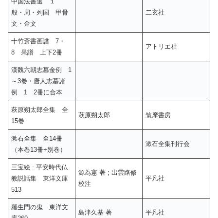
中国法書選 １
殷・周・列国 甲骨
二玄社
文・金文
十竹斎書画譜 7・
アトリエ社
8 果譜 上下2冊
漢魏六朝志墓金例 1
～3巻・唐人志墓諸
例 1 2冊に合本
萩原朔太郎全集 全
萩原朔太郎
筑摩書房
15巻
漱石全集 全14冊
漱石全集刊行会
（本巻13冊+別巻）
三宝絵 : 平安時代仏
源為憲 著 ; 出雲路修
教説話集 東洋文庫
平凡社
校注
513
羅生門の鬼 東洋文
島津久基 著
平凡社