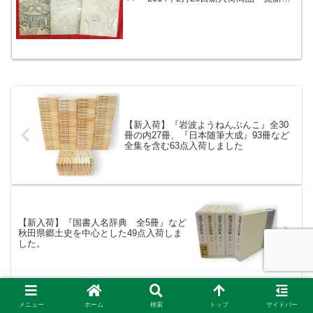
荷商品ギャラリー新入荷商品一覧（平成
26年2月26日現在在庫）書名著者出版元
別所と俘囚（東京史談・多麻史談合本）
菊池山哉東...
【新入荷】『岩波ようねんぶんこ』全30
冊の内27冊、『日本随筆大成』93冊など
全集を含む63点入荷しました
【新入荷】『国書人名辞典 全5冊』など
秋田県郷土史を中心とした49点入荷しま
した。
メニュー
ホーム
検索
トップ
サイドバー