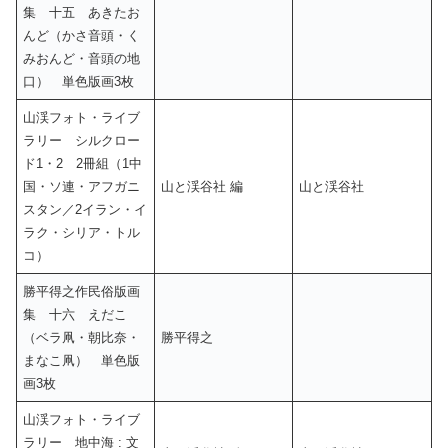
集 十五 あきたお
んど（かさ音頭・く
みおんど・音頭の地
口） 単色版画3枚
山渓フォト・ライブ
ラリー シルクロー
ド1・2 2冊組（1中
国・ソ連・アフガニ
山と渓谷社 編
山と渓谷社
スタン／2イラン・イ
ラク・シリア・トル
コ）
勝平得之作民俗版画
集 十六 えだこ
（ベラ凧・朝比奈・
勝平得之
まなこ凧） 単色版
画3枚
山渓フォト・ライブ
ラリー 地中海 : 文