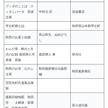
ブッダのことば : ス
ッタニパータ 岩波
中村元 訳
岩波書店
文庫
琴丘町郷土誌
秋田県山本郡琴丘町
長山幹丸、ぬめひろ
秋田のお産と結婚
し
わらび座 : 舞台と生
活の記録 蔵原輝人写
蔵原輝人 著
研光社
真集 新版
秋田のお寺 : 心のふ
秋田魁新報社出版部
秋田魁新報社
る里
編
宮田魚軒氏蒐集品展
観
最新詳細地図 秋田
市 土崎港・新屋
富士波出版