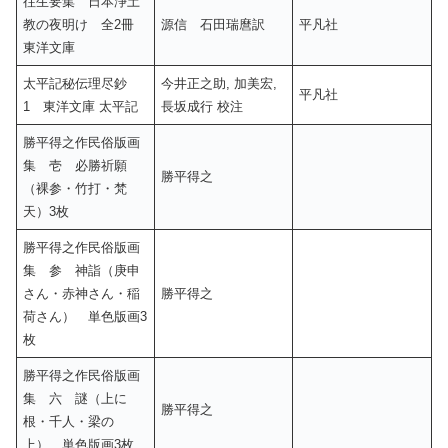
往生要集 日本浄土
教の夜明け 全2冊
源信 石田瑞麿訳
平凡社
東洋文庫
太平記秘伝理尽鈔
今井正之助, 加美宏,
平凡社
1 東洋文庫 太平記
長坂成行 校注
勝平得之作民俗版画
集 壱 必勝祈願
勝平得之
（裸参・竹打・梵
天）3枚
勝平得之作民俗版画
集 参 神詣（庚申
さん・赤神さん・稲
勝平得之
荷さん） 単色版画3
枚
勝平得之作民俗版画
集 六 謎（上に
勝平得之
根・千人・梁の
上） 単色版画3枚