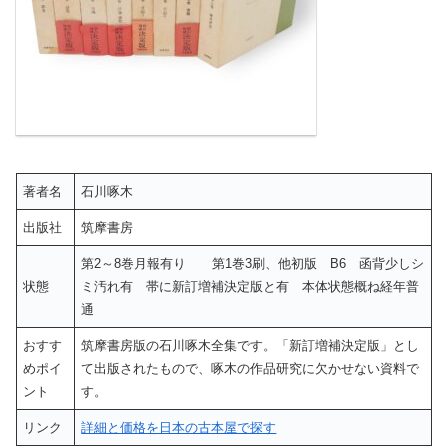
著者名
石川啄木
出版社
筑摩書房
第2～8巻月報有り 第1巻3刷、他初版 B6 函背少しシ
状態
ミ汚れ有 帯に新訂増補決定版と有 本体状態概ね経年普
通
おすす
筑摩書房版の石川啄木全集です。「新訂増補決定版」とし
めポイ
て出版されたもので、啄木の作品研究に欠かせない資料で
ント
す。
リンク
詳細と価格を日本の古本屋で探す