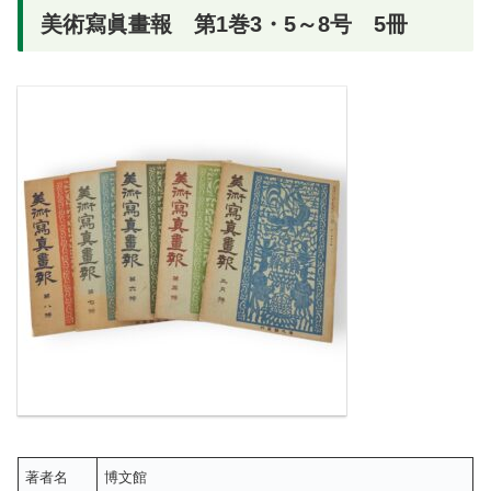
美術寫眞畫報 第1巻3・5～8号 5冊
著者名
博文館