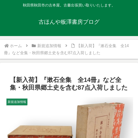
秋田県秋田市の古本屋。古書出張買い取りいたします。
古ほんや板澤書房ブログ
ホーム
新規追加情報
【新入荷】『漱石全集 全14
冊』など全集・秋田県郷土史を含む87点入荷しました
【新入荷】『漱石全集 全14冊』など全
集・秋田県郷土史を含む87点入荷しました
新規追加情報