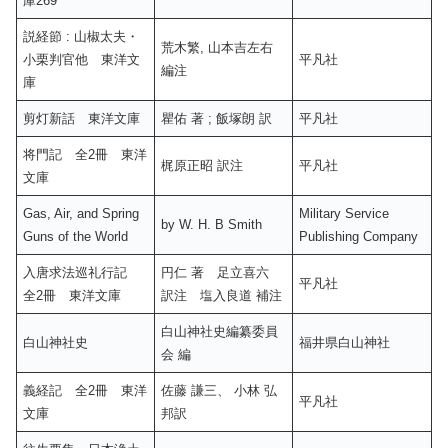
庫269
説経節 : 山椒太夫・
荒木繁, 山本吉左右
小栗判官他 東洋文
平凡社
編注
庫
剪灯新話 東洋文庫
瞿佑 著 ; 飯塚朗 訳
平凡社
将門記 全2冊 東洋
梶原正昭 訳注
平凡社
文庫
Gas, Air, and Spring
Military Service
by W. H. B Smith
Guns of the World
Publishing Company
入唐求法巡礼行記
円仁 著 足立喜六
平凡社
全2冊 東洋文庫
訳注 塩入良道 補注
白山神社史編纂委員
白山神社史
福井県白山神社
会 編
義経記 全2冊 東洋
佐藤 謙三、 小林 弘
平凡社
文庫
邦訳