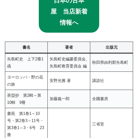
日本の古本
屋 当店新着
情報へ
書名
著者
出版元
矢島町史 上下2冊1
矢島町史編纂委員会,
秋田県由利郡矢島町
函
矢島町教育委員会 編
ヨーロッパ・野の花
安野光雅 著
講談社
の旅
茶盌抄 第2輯～第
加藤義一郎
全國書房
10輯 9冊
書苑 第1巻1～10
号・第2巻3～11号・
三省堂
第3巻1～3・6号 23
冊