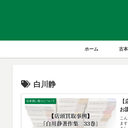
ホーム
古本
白川静
【
古本買い取りについて
お
こん
ます