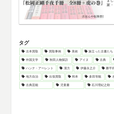
まし
家・
タグ
古本買取
買取事例
美術
旅立った古書たち
外国文学
秋田人物探訪
アイヌ
古典
ハンナ・アーレント
漢方
伊藤永之介
勝平
地方自治
出張買取
和本
多田等観
古典芸能
児童書
石川理紀之助