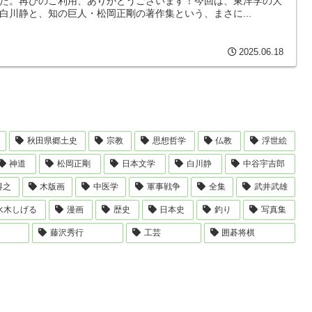
た。再びのご利用、ありがとうございます！今回は、東洋学の大
白川静と、知の巨人・松岡正剛の著作集という、まさに...
2025.06.18
秋田県郷土史
宗教
思想哲学
仏教
浮世絵
神道
松岡正剛
日本文学
白川静
中谷宇吉郎
得之
木版画
中医学
軍事戦争
全集
武井武雄
水木しげる
漫画
歴史
日本史
釣り
写真集
藤沢秀行
工芸
囲碁将棋