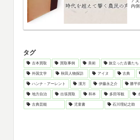
ア文
内側
タグ
古本買取
買取事例
美術
旅立った古書たち
外国文学
秋田人物探訪
アイヌ
古典
ハンナ・アーレント
漢方
伊藤永之介
勝平
地方自治
出張買取
和本
多田等観
古典芸能
児童書
石川理紀之助