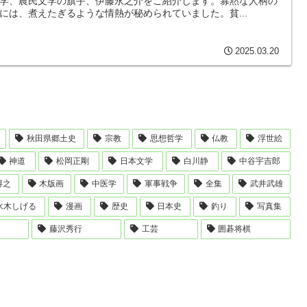
学、農民文学の旗手、伊藤永之介をご紹介します。寡黙な人柄の
には、煮えたぎるような情熱が秘められていました。貧...
2025.03.20
秋田県郷土史
宗教
思想哲学
仏教
浮世絵
神道
松岡正剛
日本文学
白川静
中谷宇吉郎
得之
木版画
中医学
軍事戦争
全集
武井武雄
水木しげる
漫画
歴史
日本史
釣り
写真集
藤沢秀行
工芸
囲碁将棋