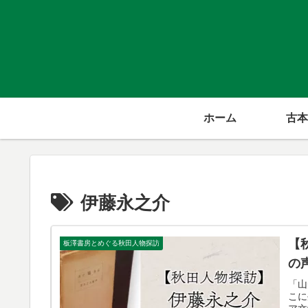
ホーム
古本
伊藤永之介
【
板澤書房とめぐる秋田人物探訪
の
「山
こに