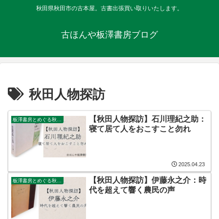
秋田県秋田市の古本屋。古書出張買い取りいたします。
古ほんや板澤書房ブログ
秋田人物探訪
【秋田人物探訪】石川理紀之助：
板澤書房とめぐる秋田人物探訪
寝て居て人をおこすこと勿れ
2025.04.23
【秋田人物探訪】伊藤永之介：時
板澤書房とめぐる秋田人物探訪
代を超えて響く農民の声