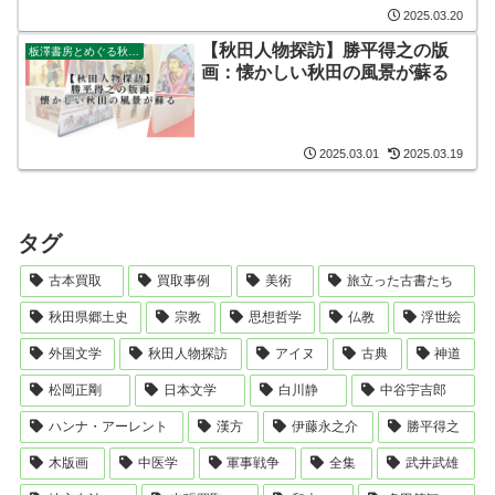
2025.03.20
【秋田人物探訪】勝平得之の版
板澤書房とめぐる秋田人物探訪
画：懐かしい秋田の風景が蘇る
2025.03.01
2025.03.19
タグ
古本買取
買取事例
美術
旅立った古書たち
秋田県郷土史
宗教
思想哲学
仏教
浮世絵
外国文学
秋田人物探訪
アイヌ
古典
神道
松岡正剛
日本文学
白川静
中谷宇吉郎
ハンナ・アーレント
漢方
伊藤永之介
勝平得之
木版画
中医学
軍事戦争
全集
武井武雄