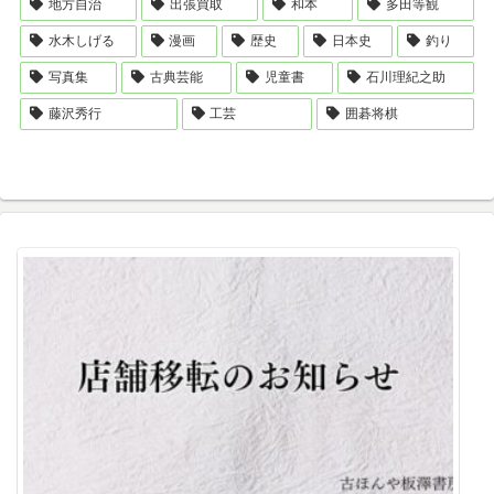
地方自治
出張買取
和本
多田等観
水木しげる
漫画
歴史
日本史
釣り
写真集
古典芸能
児童書
石川理紀之助
藤沢秀行
工芸
囲碁将棋