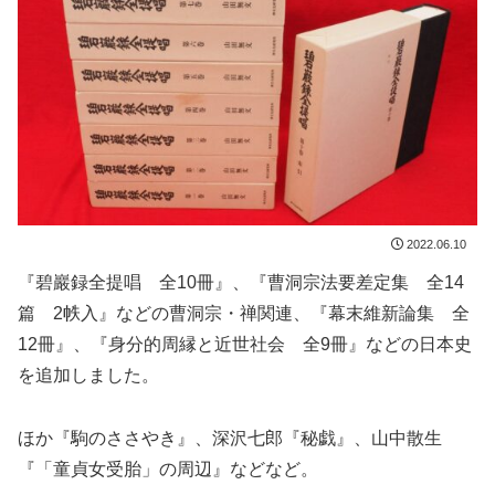
2022.06.10
『碧巖録全提唱 全10冊』、『曹洞宗法要差定集 全14
篇 2帙入』などの曹洞宗・禅関連、『幕末維新論集 全
12冊』、『身分的周縁と近世社会 全9冊』などの日本史
を追加しました。
ほか『駒のささやき』、深沢七郎『秘戯』、山中散生
『「童貞女受胎」の周辺』などなど。