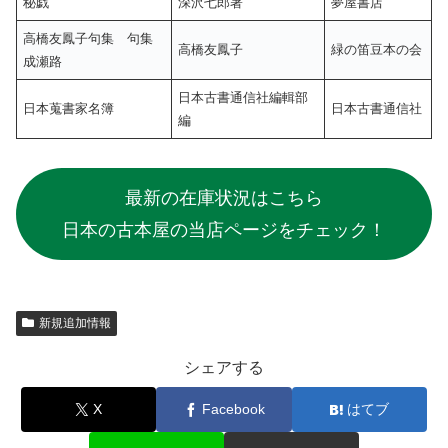
秘戯
深沢七郎著
夢屋書店
高橋友鳳子句集 句集
高橋友鳳子
緑の笛豆本の会
成瀬路
日本古書通信社編輯部
日本蒐書家名簿
日本古書通信社
編
最新の在庫状況はこちら
日本の古本屋の当店ページをチェック！
新規追加情報
シェアする
X
Facebook
はてブ