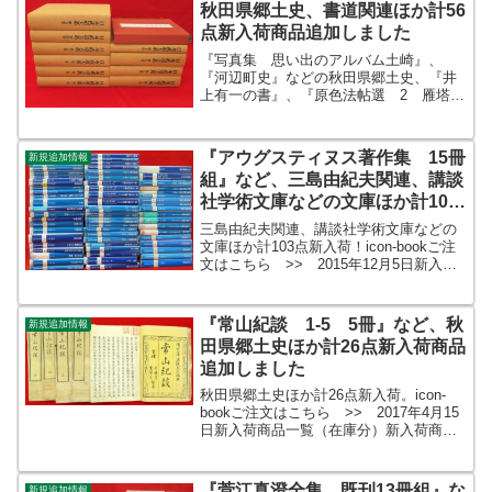
秋田県郷土史、書道関連ほか計56
点新入荷商品追加しました
『写真集 思い出のアルバム土崎』、
『河辺町史』などの秋田県郷土史、『井
上有一の書』、『原色法帖選 2 雁塔聖
教序』などの書道関連を追加しました。
ほか『日本武道大系 全12冊』、『長谷
川利行画集』、『新装版 伊丹万作全
『アウグスティヌス著作集 15冊
新規追加情報
集 全3冊』などなど。書...
組』など、三島由紀夫関連、講談
社学術文庫などの文庫ほか計103
点新入荷商品追加しました
三島由紀夫関連、講談社学術文庫などの
文庫ほか計103点新入荷！icon-bookご注
文はこちら >> 2015年12月5日新入荷
商品一覧（在庫分）新入荷商品ギャラリ
ー新入荷商品一覧（平成27年12月5日現
在在庫）icon-bookご注文はこ...
『常山紀談 1-5 5冊』など、秋
新規追加情報
田県郷土史ほか計26点新入荷商品
追加しました
秋田県郷土史ほか計26点新入荷。icon-
bookご注文はこちら >> 2017年4月15
日新入荷商品一覧（在庫分）新入荷商品
ギャラリー新入荷商品一覧（更新時在
庫）icon-bookご注文はこちら >>
2017年4月15日新入荷商品一覧（...
『菅江真澄全集 既刊13冊組』な
新規追加情報