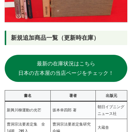
新規追加商品一覧（更新時在庫）
最新の在庫状況はこちら
日本の古本屋の当店ページをチェック！
書名
著者
出版元
朝日イブニング
新興川柳運動の光芒
坂本幸四郎 著
ニュース社
曹洞宗法要差定集 全
曹洞宗法要差定集研究
大蔵舎
14篇 2帙入
会編