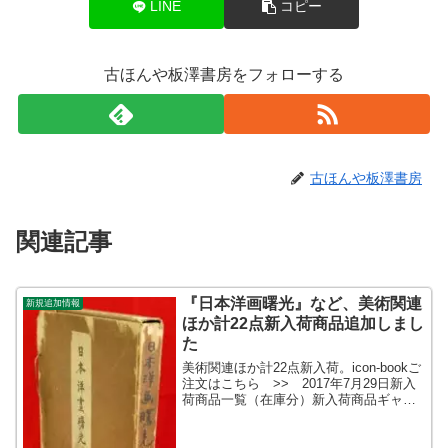
LINE
コピー
古ほんや板澤書房をフォローする
古ほんや板澤書房
関連記事
『日本洋画曙光』など、美術関連
新規追加情報
ほか計22点新入荷商品追加しまし
た
美術関連ほか計22点新入荷。icon-bookご
注文はこちら >> 2017年7月29日新入
荷商品一覧（在庫分）新入荷商品ギャラ
リー新入荷商品一覧（更新時在庫）icon-
bookご注文はこちら >> 2017年7月29
日新入荷商品一覧（在庫...