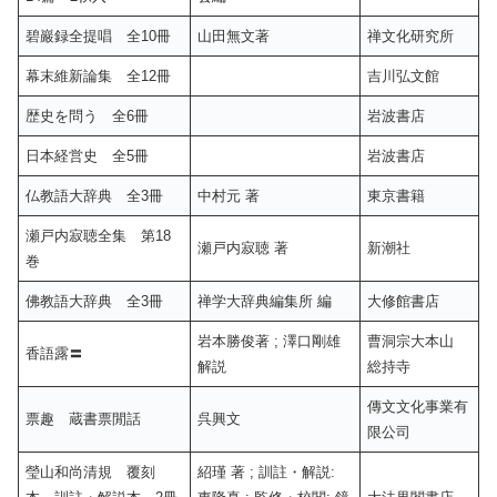
碧巖録全提唱 全10冊
山田無文著
禅文化研究所
幕末維新論集 全12冊
吉川弘文館
歴史を問う 全6冊
岩波書店
日本経営史 全5冊
岩波書店
仏教語大辞典 全3冊
中村元 著
東京書籍
瀬戸内寂聴全集 第18
瀬戸内寂聴 著
新潮社
巻
佛教語大辞典 全3冊
禅学大辞典編集所 編
大修館書店
岩本勝俊著 ; 澤口剛雄
曹洞宗大本山
香語露〓
解説
総持寺
傳文文化事業有
票趣 蔵書票閒話
呉興文
限公司
瑩山和尚清規 覆刻
紹瑾 著 ; 訓註・解説: