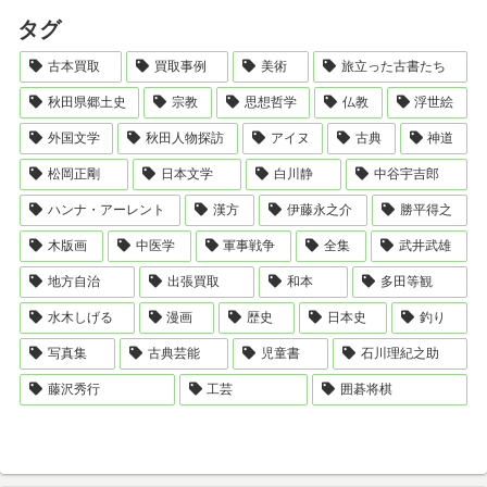
タグ
古本買取
買取事例
美術
旅立った古書たち
秋田県郷土史
宗教
思想哲学
仏教
浮世絵
外国文学
秋田人物探訪
アイヌ
古典
神道
松岡正剛
日本文学
白川静
中谷宇吉郎
ハンナ・アーレント
漢方
伊藤永之介
勝平得之
木版画
中医学
軍事戦争
全集
武井武雄
地方自治
出張買取
和本
多田等観
水木しげる
漫画
歴史
日本史
釣り
写真集
古典芸能
児童書
石川理紀之助
藤沢秀行
工芸
囲碁将棋