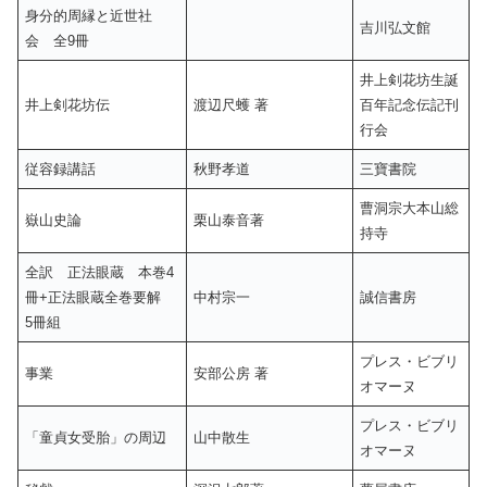
身分的周縁と近世社
吉川弘文館
会 全9冊
井上剣花坊生誕
井上剣花坊伝
渡辺尺蠖 著
百年記念伝記刊
行会
従容録講話
秋野孝道
三寶書院
曹洞宗大本山総
嶽山史論
栗山泰音著
持寺
全訳 正法眼蔵 本巻4
冊+正法眼蔵全巻要解
中村宗一
誠信書房
5冊組
プレス・ビブリ
事業
安部公房 著
オマーヌ
プレス・ビブリ
「童貞女受胎」の周辺
山中散生
オマーヌ