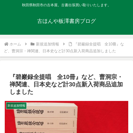
秋田県秋田市の古本屋。古書出張買い取りいたします。
古ほんや板澤書房ブログ
ホーム
新規追加情報
『碧巖録全提唱 全10冊』な
ど、曹洞宗・禅関連、日本史など計30点新入荷商品追加しました
『碧巖録全提唱 全10冊』など、曹洞宗・
禅関連、日本史など計30点新入荷商品追加
しました
新規追加情報