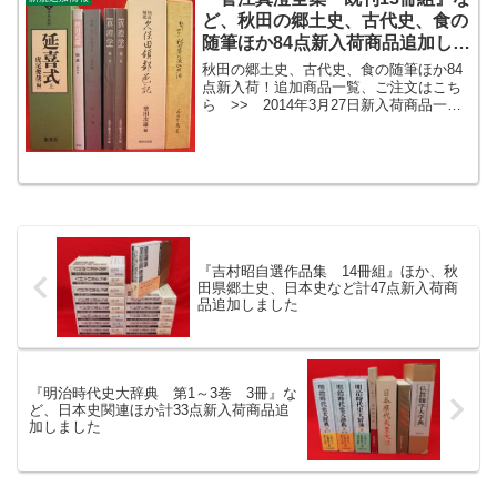
ど、秋田の郷土史、古代史、食の
随筆ほか84点新入荷商品追加しま
した
秋田の郷土史、古代史、食の随筆ほか84
点新入荷！追加商品一覧、ご注文はこち
ら >> 2014年3月27日新入荷商品一覧
新入荷商品ギャラリー新入荷商品一覧
（平成26年3月27日現在在庫）書名著者
出版元常羽有情 全6冊土居輝雄東洋書院
訳注日本史...
『吉村昭自選作品集 14冊組』ほか、秋
田県郷土史、日本史など計47点新入荷商
品追加しました
『明治時代史大辞典 第1～3巻 3冊』な
ど、日本史関連ほか計33点新入荷商品追
加しました