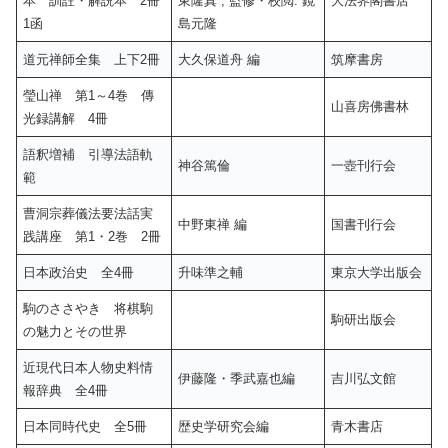
本 訓註・解説本 2冊
東隆真 ; 監修・校閲: 鏡
大法界閣書店
1函
島元隆
道元禅師全集 上下2冊
大久保道舟 編
筑摩書房
瑩山禅 第1～4巻 傳
山喜房佛書林
光録講解 4冊
語釈増補 引導法語軌
神谷篤倫
一壺刊行会
範
曹洞宗葬儀法要法話実
中野東禅 編
国書刊行会
践講座 第1・2巻 2冊
日本政治史 全4冊
升味準之輔
東京大学出版会
駒のささやき 将棋駒
駒研出版会
の魅力とその世界
近現代日本人物史料情
伊藤隆・季武嘉也編
吉川弘文館
報辞典 全4冊
日本同時代史 全5冊
歴史学研究会編
青木書店