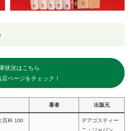
）
庫状況はこちら
当店ページをチェック！
著者
出版元
科 100
デアゴスティー
ニ・ジャパン