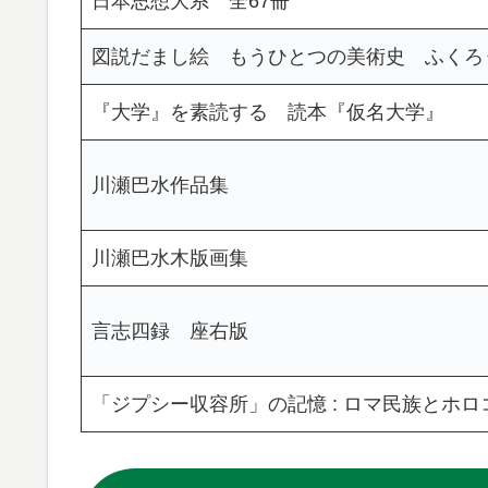
日本思想大系 全67冊
図説だまし絵 もうひとつの美術史 ふくろ
『大学』を素読する 読本『仮名大学』
川瀬巴水作品集
川瀬巴水木版画集
言志四録 座右版
「ジプシー収容所」の記憶 : ロマ民族とホロ