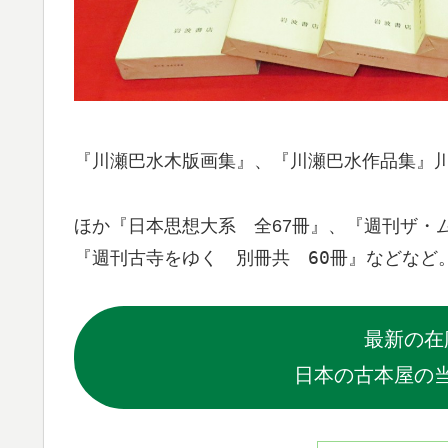
川瀬巴水作品集
『川瀬巴水木版画集』、『
』
ほか『日本思想大系 全67冊』、『週刊ザ・ム
週刊古寺をゆく 別冊共 60冊
『
』などなど
最新の在
日本の古本屋の