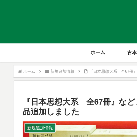
ホーム
古本
ホーム
新規追加情報
『日本思想大系 全67冊
『日本思想大系 全67冊』など
品追加しました
新規追加情報