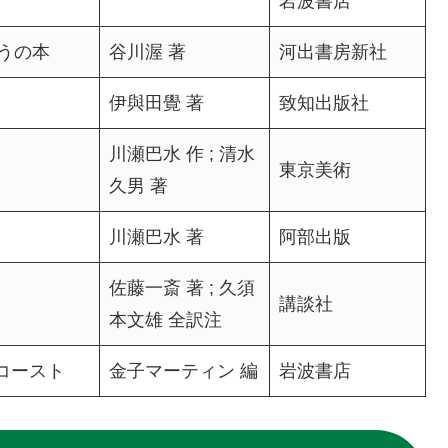
岩波書店
うの本
谷川渥 著
河出書房新社
伊與田覺 著
致知出版社
川瀬巴水 作 ; 清水
東京美術
久男 著
川瀬巴水 著
阿部出版
佐藤一斎 著 ; 久須
講談社
本文雄 全訳注
コースト
金子マーティン 編
岩波書店