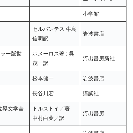
小学館
セルバンテス 牛島
岩波書店
信明訳
カラー版世
ホメーロス著 ; 呉
河出書房新社
茂一訳
松本健一
岩波書店
長谷川宏
講談社
世界文学全
トルストイ／著
河出書房
中村白葉／訳