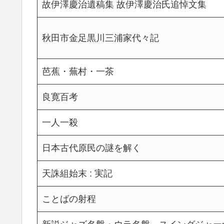
故伊澤慶治遺稿集 故伊澤慶治氏追悼文集
秋田市金足黒川三浦家代々記
芭蕉・蕪村・一茶
良寛百考
一人一殺
日本古代原民の謎を解く
天誅組始末 : 実記
ことばの射程