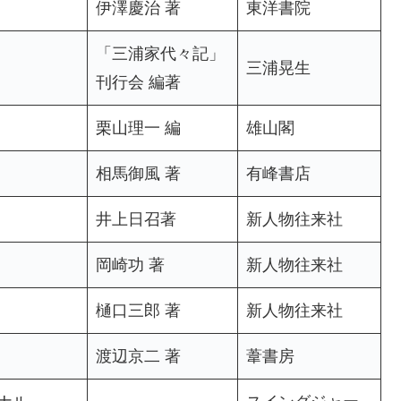
伊澤慶治 著
東洋書院
「三浦家代々記」
三浦晃生
刊行会 編著
栗山理一 編
雄山閣
相馬御風 著
有峰書店
井上日召著
新人物往来社
岡崎功 著
新人物往来社
樋口三郎 著
新人物往来社
渡辺京二 著
葦書房