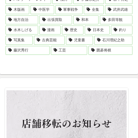
木版画
中医学
軍事戦争
全集
武井武雄
地方自治
出張買取
和本
多田等観
水木しげる
漫画
歴史
日本史
釣り
写真集
古典芸能
児童書
石川理紀之助
藤沢秀行
工芸
囲碁将棋