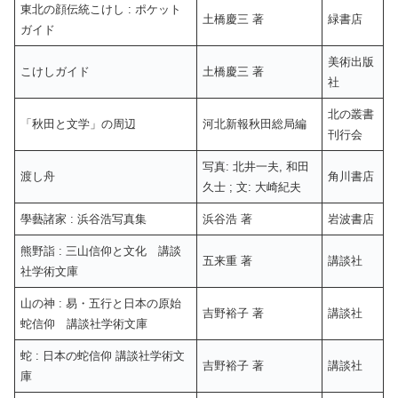
東北の顔伝統こけし : ポケット
土橋慶三 著
緑書店
ガイド
美術出版
こけしガイド
土橋慶三 著
社
北の叢書
「秋田と文学」の周辺
河北新報秋田総局編
刊行会
写真: 北井一夫, 和田
渡し舟
角川書店
久士 ; 文: 大崎紀夫
學藝諸家 : 浜谷浩写真集
浜谷浩 著
岩波書店
熊野詣 : 三山信仰と文化 講談
五来重 著
講談社
社学術文庫
山の神 : 易・五行と日本の原始
吉野裕子 著
講談社
蛇信仰 講談社学術文庫
蛇 : 日本の蛇信仰 講談社学術文
吉野裕子 著
講談社
庫