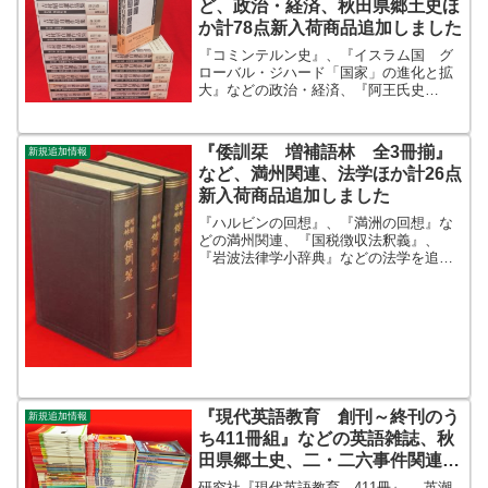
ど、政治・経済、秋田県郷土史ほ
か計78点新入荷商品追加しました
『コミンテルン史』、『イスラム国 グ
ローバル・ジハード「国家」の進化と拡
大』などの政治・経済、『阿王氏史
考』、『由利郡中世史考』などの秋田県
郷土史を追加しました。ほか『吉村昭自
選作品集 全16冊』、『世界陶磁全集
『倭訓栞 増補語林 全3冊揃』
新規追加情報
索引共 全23冊』、『改訂...
など、満州関連、法学ほか計26点
新入荷商品追加しました
『ハルビンの回想』、『満洲の回想』な
どの満州関連、『国税徴収法釈義』、
『岩波法律学小辞典』などの法学を追加
しました。ほか『写真集 懐かしき昭和
の女性風俗 遠藤憲昭コレクション』、
『明治開化期の錦絵 史料館叢書 別巻
1』などなど。書名著者出...
『現代英語教育 創刊～終刊のう
新規追加情報
ち411冊組』などの英語雑誌、秋
田県郷土史、二・二六事件関連ほ
か計31点新入荷商品追加しました
研究社『現代英語教育 411冊』、 英潮