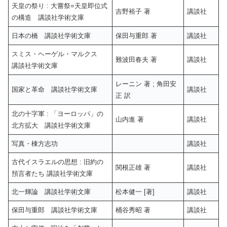
天皇の祭り : 大嘗祭=天皇即位式
吉野裕子 著
講談社
の構造 講談社学術文庫
日本の橋 講談社学術文庫
保田与重郎 著
講談社
スミス・ヘーゲル・マルクス
難波田春夫 著
講談社
講談社学術文庫
レーニン 著 ; 角田安
国家と革命 講談社学術文庫
講談社
正 訳
北の十字軍 : 「ヨーロッパ」の
山内進 著
講談社
北方拡大 講談社学術文庫
写真・棟方志功
講談社
古代イスラエルの思想 : 旧約の
関根正雄 著
講談社
預言者たち 講談社学術文庫
北一輝論 講談社学術文庫
松本健一 [著]
講談社
保田与重郎 講談社学術文庫
桶谷秀昭 著
講談社