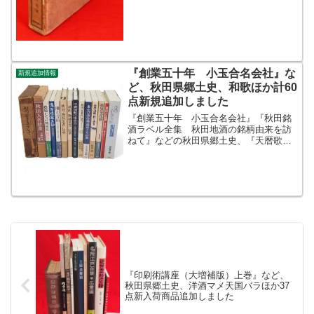
『創業五十年 小玉合名会社』な
新規追加情報
ど、秋田県郷土史、和歌ほか計60
点新規追加しました
『創業五十年 小玉合名会社』『秋田銘
酒ラベル全集 秋田地酒の銘柄由来を訪
ねて』などの秋田県郷土史、『天暦歌人
の資料と研究 全3冊』『萬葉集草木考
全4冊』などの和歌を追加しました。ほか
『詩語対句自在』『古浄瑠璃正本集 第1
～第6 6冊 （第...
『印刷術講座（大増補版）上巻』など、
秋田県郷土史、洋酒マメ天国バラほか37
点新入荷商品追加しました