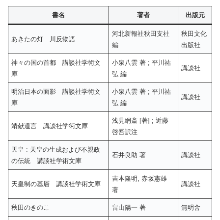
書名
著者
出版元
河北新報社秋田支社
秋田文化
あきたの灯 川反物語
編
出版社
神々の国の首都 講談社学術文
小泉八雲 著 ; 平川祐
講談社
庫
弘 編
明治日本の面影 講談社学術文
小泉八雲 著 ; 平川祐
講談社
庫
弘 編
浅見絅斎 [著] ; 近藤
靖献遺言 講談社学術文庫
啓吾訳注
天皇 : 天皇の生成および不親政
石井良助 著
講談社
の伝統 講談社学術文庫
吉本隆明, 赤坂憲雄
天皇制の基層 講談社学術文庫
講談社
著
秋田のきのこ
畠山陽一 著
無明舎