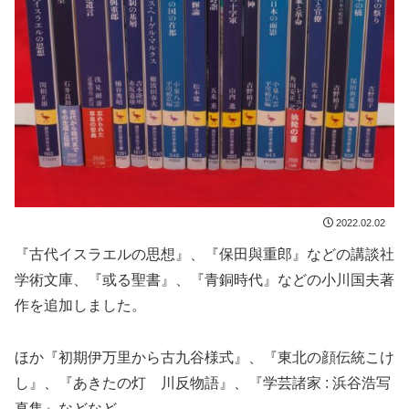
2022.02.02
『古代イスラエルの思想』、『保田與重郎』などの講談社
学術文庫、『或る聖書』、『青銅時代』などの小川国夫著
作を追加しました。
ほか『初期伊万里から古九谷様式』、『東北の顔伝統こけ
し』、『あきたの灯 川反物語』、『学芸諸家 : 浜谷浩写
真集』などなど。