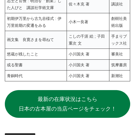
志士と官僚 : 明治を「創業」し
佐々木克 著
講談社
た人びと 講談社学術文庫
初期伊万里から古九谷様式 : 伊
創樹社美
小木一良著
万里前期の変遷をみる
術出版
こしの千涯 絵 ; 子田
手まりブ
画文集 良寛さまを尋ねて
重次 文
ックス社
悠蔵が残したこと
小川国夫 著
審美社
或る聖書
小川国夫 著
筑摩書房
青銅時代
小川国夫 著
新潮社
最新の在庫状況はこちら
日本の古本屋の当店ページをチェック！