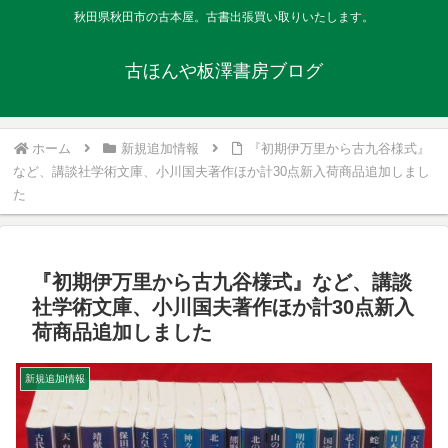
秋田県秋田市の古本屋。古書出張買い取りいたします。
古ほんや板澤書房ブログ
ホーム
新規追加情報
『初期伊万里から古九谷様式』
など、講談社学術文庫、小川国夫著作ほか計30点新入荷商品追加しまし
た
『初期伊万里から古九谷様式』など、講談
社学術文庫、小川国夫著作ほか計30点新入
荷商品追加しました
新規追加情報