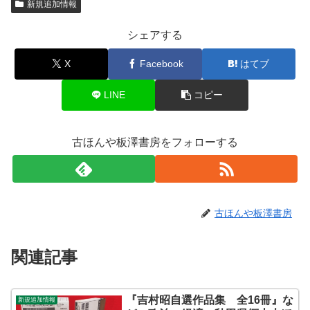
新規追加情報
シェアする
X
Facebook
はてブ
LINE
コピー
古ほんや板澤書房をフォローする
古ほんや板澤書房
関連記事
『吉村昭自選作品集 全16冊』な
新規追加情報