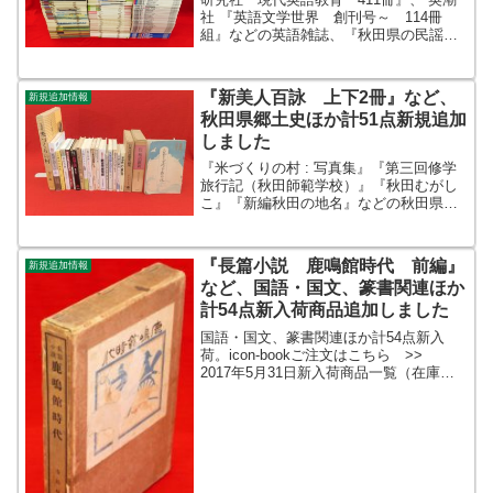
社 『英語文学世界 創刊号～ 114冊
組』などの英語雑誌、『秋田県の民謡』
などの秋田県郷土史、『二・二六の礎安
藤輝三』などの二・二六事件関連を追加
しました。ほか『明治期野球名著選集 :
『新美人百詠 上下2冊』など、
新規追加情報
復刻版 全14...
秋田県郷土史ほか計51点新規追加
しました
『米づくりの村 : 写真集』『第三回修学
旅行記（秋田師範学校）』『秋田むがし
こ』『新編秋田の地名』などの秋田県郷
土史を追加しました。ほか『紀行八種』
『梅花十絶（再和楊公済梅花十絶）』
『和漢古今詩変管窺』『新美人百詠 上
『長篇小説 鹿鳴館時代 前編』
新規追加情報
下2冊』などなど。書名...
など、国語・国文、篆書関連ほか
計54点新入荷商品追加しました
国語・国文、篆書関連ほか計54点新入
荷。icon-bookご注文はこちら >>
2017年5月31日新入荷商品一覧（在庫
分）新入荷商品ギャラリー新入荷商品一
覧（更新時在庫）icon-bookご注文はこち
ら >> 2017年5月31日新入荷商...