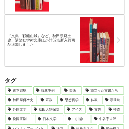
『文集 戦艦山城』など、秋田県郷土
史、講談社学術文庫ほか計52点新入荷商
品追加しました
タグ
古本買取
買取事例
美術
旅立った古書たち
秋田県郷土史
宗教
思想哲学
仏教
浮世絵
外国文学
秋田人物探訪
アイヌ
古典
神道
松岡正剛
日本文学
白川静
中谷宇吉郎
ハンナ・アーレント
漢方
伊藤永之介
勝平得之