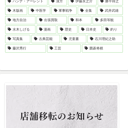
ハンナ・アーレント
漢方
伊藤永之介
勝平得之
木版画
中医学
軍事戦争
全集
武井武雄
地方自治
出張買取
和本
多田等観
水木しげる
漫画
歴史
日本史
釣り
写真集
古典芸能
児童書
石川理紀之助
藤沢秀行
工芸
囲碁将棋