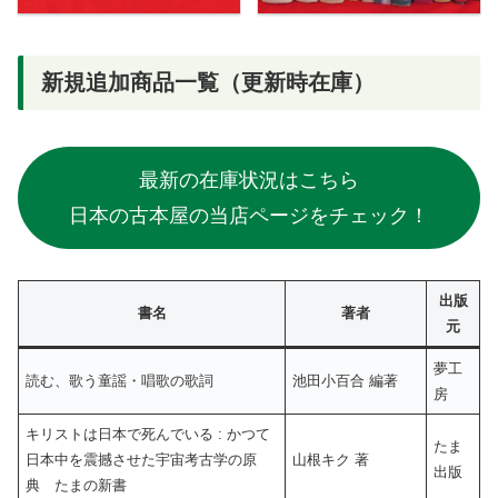
新規追加商品一覧（更新時在庫）
最新の在庫状況はこちら
日本の古本屋の当店ページをチェック！
出版
書名
著者
元
夢工
読む、歌う童謡・唱歌の歌詞
池田小百合 編著
房
キリストは日本で死んでいる : かつて
たま
日本中を震撼させた宇宙考古学の原
山根キク 著
出版
典 たまの新書