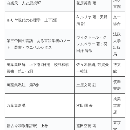
白楽天 人と思想87
花房英樹 著
書院
A.ルリヤ 著 ; 天野
文一
ルリヤ現代の心理学 上下2冊
清 訳
総合
法政
ヴィクトール・ク
第三帝国の言語
: ある言語学者のノー
大学
レムペラー 著 ; 羽
ト 叢書・ウニベルシタス
出版
田洋 等訳
局
萬葉集略解 上下巻2冊揃 校註和歌
佐々木信綱, 芳賀矢
博文
叢書 第1・2冊
一校註
館
筑摩
萬葉集私注 第2巻
土屋文明 註
書房
成美
万葉集新講
次田潤 著
堂書
店
東京
新古今和歌集評釈 上巻
窪田空穂 著
堂