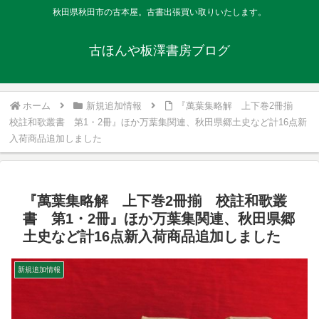
秋田県秋田市の古本屋。古書出張買い取りいたします。
古ほんや板澤書房ブログ
ホーム
新規追加情報
『萬葉集略解 上下巻2冊揃
校註和歌叢書 第1・2冊』ほか万葉集関連、秋田県郷土史など計16点新
入荷商品追加しました
『萬葉集略解 上下巻2冊揃 校註和歌叢
書 第1・2冊』ほか万葉集関連、秋田県郷
土史など計16点新入荷商品追加しました
新規追加情報