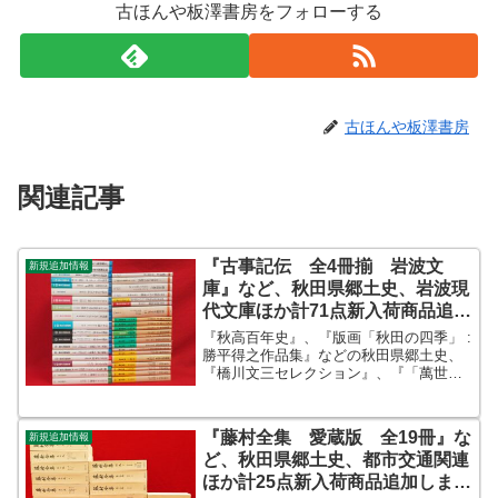
古ほんや板澤書房をフォローする
古ほんや板澤書房
関連記事
『古事記伝 全4冊揃 岩波文
新規追加情報
庫』など、秋田県郷土史、岩波現
代文庫ほか計71点新入荷商品追加
しました
『秋高百年史』、『版画「秋田の四季」 :
勝平得之作品集』などの秋田県郷土史、
『橋川文三セレクション』、『「萬世一
系」の研究 上下巻2冊揃』などの岩波現
代文庫を追加しました。ほか『古事記
伝 全4冊揃 岩波文庫』、『武者絵講
『藤村全集 愛蔵版 全19冊』な
新規追加情報
座 1セット函入り...
ど、秋田県郷土史、都市交通関連
ほか計25点新入荷商品追加しまし