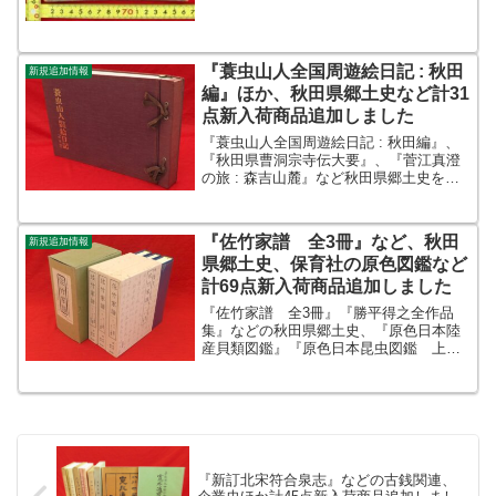
『蓑虫山人全国周遊絵日記 : 秋田
新規追加情報
編』ほか、秋田県郷土史など計31
点新入荷商品追加しました
『蓑虫山人全国周遊絵日記 : 秋田編』、
『秋田県曹洞宗寺伝大要』、『菅江真澄
の旅 : 森吉山麓』など秋田県郷土史を追
加しました。ほか『シリーズ 哲学のエ
ッセンス 24冊』、『ブレアールの数
学 全2巻1函』、『現代史資料 国家総
『佐竹家譜 全3冊』など、秋田
新規追加情報
動員1・2 2...
県郷土史、保育社の原色図鑑など
計69点新入荷商品追加しました
『佐竹家譜 全3冊』『勝平得之全作品
集』などの秋田県郷土史、『原色日本陸
産貝類図鑑』『原色日本昆虫図鑑 上下
巻2冊揃』などの保育社の原色図鑑を追加
しました。ほか『菅家文章 全12巻6冊』
『翰墨全書 全12巻3冊』『新訂増補 国
史大系 尊卑分...
『新訂北宋符合泉志』などの古銭関連、