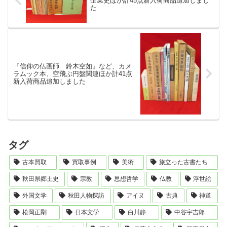
企業史ほか計45点新入荷商品追加しまし
た
『信仰の仏画師 鈴木空如』など、カメ
ラムック本、空飛ぶ円盤関連ほか計41点
新入荷商品追加しました
タグ
古本買取
買取事例
美術
旅立った古書たち
秋田県郷土史
宗教
思想哲学
仏教
浮世絵
外国文学
秋田人物探訪
アイヌ
古典
神道
松岡正剛
日本文学
白川静
中谷宇吉郎