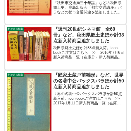
た
『秋田市交通局三十年誌』などの秋田県
郷土史、鹿島出版会『都市交通講座』バ
ラなどの都市交通関連を追加しました。
ほか『藤村全集 愛蔵版 全19冊』、
『浮世絵名作百版畫 高見沢版』などな
ど。icon-bookご注文はこちら >>
『週刊20世紀シネマ館 全60
新規追加情報
2018年10月...
冊』など、秋田県郷土史ほか計38
点新入荷商品追加しました
秋田県郷土史ほか計38点新入荷。icon-
bookご注文はこちら >> 2016年7月6日
新入荷商品一覧（在庫分）新入荷商品ギ
ャラリー新入荷商品一覧（更新時在庫）
icon-bookご注文はこちら >> 2016年7
月6日新入荷商品一覧（在庫...
『匠家土蔵戸前雛形』など、世界
新規追加情報
の名著中公バックスバラほか計50
点新入荷商品追加しました
世界の名著中公バックスバラほか計50点
新入荷。icon-bookご注文はこちら >>
2017年1月11日新入荷商品一覧（在庫
分）新入荷商品ギャラリー新入荷商品一
覧（更新時在庫）icon-bookご注文はこち
ら >> 2017年1月11日新...