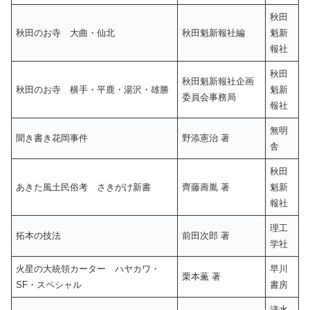
秋田
秋田のお寺 大曲・仙北
秋田魁新報社編
魁新
報社
秋田
秋田魁新報社企画
秋田のお寺 横手・平鹿・湯沢・雄勝
魁新
委員会事務局
報社
無明
聞き書き花岡事件
野添憲治 著
舎
秋田
あきた風土民俗考 さきがけ新書
齊藤壽胤 著
魁新
報社
理工
拓本の技法
前田次郎 著
学社
火星の大統領カーター ハヤカワ・
早川
栗本薫 著
SF・スペシャル
書房
清水