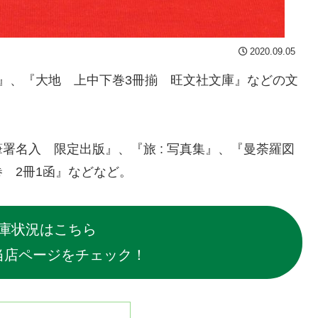
2020.09.05
』、『大地 上中下巻3冊揃 旺文社文庫』などの文
署名入 限定出版』、『旅 : 写真集』、『曼荼羅図
 2冊1函』などなど。
庫状況はこちら
当店ページをチェック！