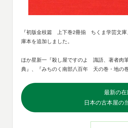
『初版金枝篇 上下巻2冊揃 ちくま学芸文庫
庫本を追加しました。
ほか星新一『殺し屋ですのよ 識語、著者肉筆
典』、『みちのく南部八百年 天の巻・地の巻
最新の在
日本の古本屋の