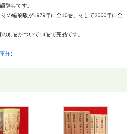
国語辞典です。
、その縮刷版が1979年に全10巻、そして2000年に全
覧の別巻がついて14巻で完品です。
庫分）