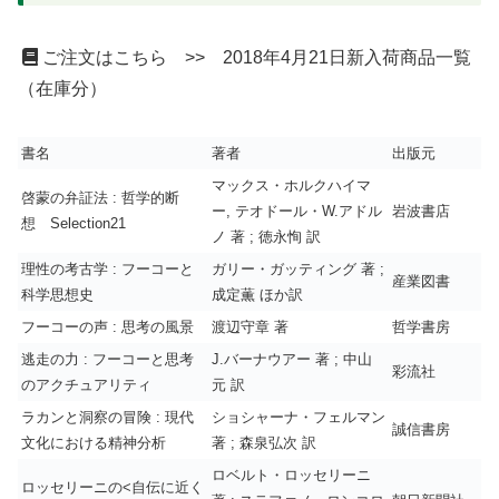
ご注文はこちら >> 2018年4月21日新入荷商品一覧
（在庫分）
書名
著者
出版元
マックス・ホルクハイマ
啓蒙の弁証法 : 哲学的断
ー, テオドール・W.アドル
岩波書店
想 Selection21
ノ 著 ; 徳永恂 訳
理性の考古学 : フーコーと
ガリー・ガッティング 著 ;
産業図書
科学思想史
成定薫 ほか訳
フーコーの声 : 思考の風景
渡辺守章 著
哲学書房
逃走の力 : フーコーと思考
J.バーナウアー 著 ; 中山
彩流社
のアクチュアリティ
元 訳
ラカンと洞察の冒険 : 現代
ショシャーナ・フェルマン
誠信書房
文化における精神分析
著 ; 森泉弘次 訳
ロベルト・ロッセリーニ
ロッセリーニの<自伝に近く