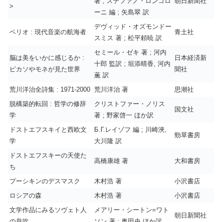
著 ; ステファノ・ロンコロ
朝日新聞社
>
ーニ 編 ; 矢島翠 訳
デヴィッド・オズモンドー
ベリオ : 現代音楽の航海者
青土社
スミス 著 ; 松平頼暁 訳
セミール・ゼキ 著 ; 河内
脳は美をいかに感じるか :
日本経済新
十郎 監訳 ; 垣添晴香, 河内
ピカソやモネが見た世界
聞社
薫 訳
荒川洋治全詩集 : 1971-2000
荒川洋治 著
思潮社
脱構築的転回 : 哲学の修辞
クリストファー・ノリス
国文社
学
著 ; 野家啓一 ほか訳
ドストエフスキイと西欧文
Б.Г.レイゾフ 編 ; 川崎浹,
勁草書房
学
大川隆 訳
ドストエフスキーの天使た
高橋康雄 著
大和書房
ち
プーシキンのデスマスク
木村浩 著
小沢書店
ロシアの森
木村浩 著
小沢書店
文学作品にみるソヴェト人
メアリー・シートン=ワト
朝日新聞社
の息吹
ソン 著 ; 奥田央 ほか訳