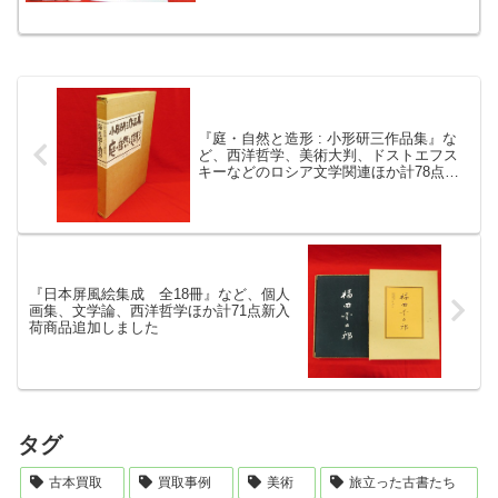
一 番町書房 カラー図説 良寛の生涯 谷
川...
『庭・自然と造形 : 小形研三作品集』な
ど、西洋哲学、美術大判、ドストエフス
キーなどのロシア文学関連ほか計78点新
入荷商品追加しました
『日本屏風絵集成 全18冊』など、個人
画集、文学論、西洋哲学ほか計71点新入
荷商品追加しました
タグ
古本買取
買取事例
美術
旅立った古書たち