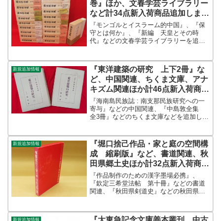
巻』ほか、文春学芸ライブラリー
など計34点新入荷商品追加しまし
た
『モンゴルとイスラーム的中国』、『保
守とは何か』、『新編 天皇とその時
代』などの文春学芸ライブラリーを追加
しました。ほか『柳宗悦全集 著作篇
第1～20巻』、『ピカソ156連作版画
集』、『南方熊楠全集 全12冊』、『菊
『東洋建築の研究 上下2冊』な
新規追加情報
池寛文学全集 全10冊...
ど、中国関連、ちくま文庫、アナ
キズム関連ほか計46点新入荷商品
追加しました
『海南島民族誌 : 南支那民族研究への一
寄与』などの中国関連、『中島敦全集
全3冊』などのちくま文庫などを追加しま
した。ほか『東洋建築の研究 上下2
冊』、『石井亮一全集 全3冊』、『墓標
なきアナキスト像』、『清岡卓行大連小
『堀口捨己作品・家と庭の空間構
新規追加情報
説全集 全2冊』な...
成 縮刷版』など、書道関連、秋
田県郷土史ほか計32点新入荷商品
追加しました
『作品制作のための漢字墨場必携』、
『欽定三希堂法帖 第十冊』などの書道
関連、『秋田県剣道史』などの秋田県郷
土史を中心に追加しました。ほか『堀口
捨己作品・家と庭の空間構成 縮刷
版』、『歩兵第八十二聯隊史』、『浮世
『大東急記念文庫善本叢刊 中古
新規追加情報