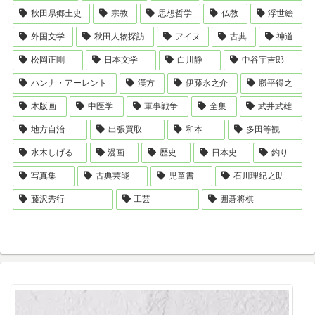
秋田県郷土史
宗教
思想哲学
仏教
浮世絵
外国文学
秋田人物探訪
アイヌ
古典
神道
松岡正剛
日本文学
白川静
中谷宇吉郎
ハンナ・アーレント
漢方
伊藤永之介
勝平得之
木版画
中医学
軍事戦争
全集
武井武雄
地方自治
出張買取
和本
多田等観
水木しげる
漫画
歴史
日本史
釣り
写真集
古典芸能
児童書
石川理紀之助
藤沢秀行
工芸
囲碁将棋