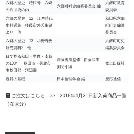
六郷の歴史 特輯号 六郷
六郷町教育
六郷町町史編纂委員会 編
の近世史の内
委員会
六郷の歴史 12 江戸時代
秋田県六郷
史料選集 後藤宙外氏集録
町町史編纂
より 他
委員会
六郷の歴史 13 小野寺氏
六郷町町史
研究資料2 他
編纂委員会
目で見る秋田・男鹿・南秋
齋藤壽胤監修 ; 伊藤武美
の100年 秋田市・男鹿市・
郷土出版社
[ほか] 編
南秋田郡・河辺郡
規範の基礎
日本倫理学会 編
慶応通信
ご注文はこちら >> 2018年4月21日新入荷商品一覧
（在庫分）