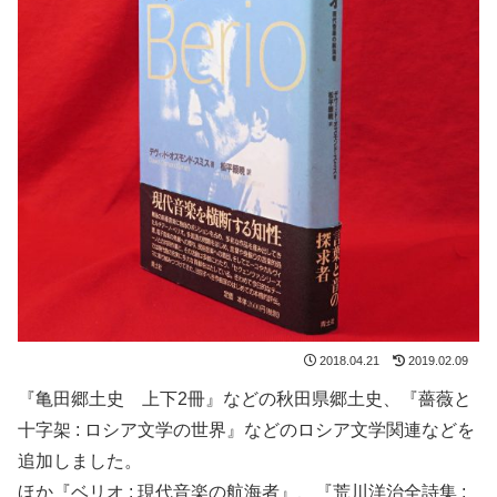
2018.04.21
2019.02.09
『亀田郷土史 上下2冊』などの秋田県郷土史、『薔薇と
十字架 : ロシア文学の世界』などのロシア文学関連などを
追加しました。
ほか『ベリオ : 現代音楽の航海者』、『荒川洋治全詩集 :