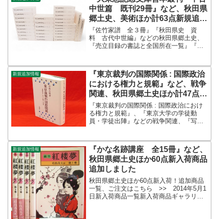
絵事典 全3冊』などなど。ic...
中世篇 既刊29冊』など、秋田県
郷土史、美術ほか計63点新規追加
しました
『佐竹家譜 全３冊』『秋田県史 資
料 古代中世編』などの秋田県郷土史、
『売立目録の書誌と全国所在一覧』『シ
ェーカー SHAKER 生活と仕事のデザ
イン』などの美術を追加しました。ほか
『大東急記念文庫善本叢刊 中古中世
『東京裁判の国際関係 : 国際政治
新規追加情報
篇 既刊29冊』『ラフカ...
における権力と規範』など、戦争
関連、秋田県郷土史ほか計47点新
入荷商品追加しました
『東京裁判の国際関係 : 国際政治におけ
る権力と規範』、『東京大学の学徒動
員・学徒出陣』などの戦争関連、『写真
に見る神岡のあゆみ』、『秋田県の特攻
隊員 : 我レ戦艦ニ突入ス』などの秋田県
郷土史を追加しました。ほか『刺し子の
『かな名跡講座 全15冊』など、
新規追加情報
技法 新技法シリー...
秋田県郷土史ほか60点新入荷商品
追加しました
秋田県郷土史ほか60点新入荷！追加商品
一覧、ご注文はこちら >> 2014年5月1
日新入荷商品一覧新入荷商品ギャラリー
新入荷商品一覧（平成26年5月1日現在在
庫）書名著者出版元 日本の放浪芸 小沢昭