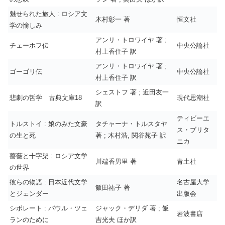
魅せられた旅人 : ロシア文
木村彰一 著
恒文社
学の愉しみ
アンリ・トロワイヤ 著 ;
チェーホフ伝
中央公論社
村上香住子 訳
アンリ・トロワイヤ 著 ;
ゴーゴリ伝
中央公論社
村上香住子 訳
シェストフ 著 ; 近田友一
悲劇の哲学 古典文庫18
現代思潮社
訳
ティビーエ
トルストイ : 娘のみた文豪
タチャーナ・トルスタヤ
ス・ブリタ
の生と死
著 ; 木村浩, 関谷苑子 訳
ニカ
薔薇と十字架 : ロシア文学
川端香男里 著
青土社
の世界
彼らの物語 : 日本近代文学
名古屋大学
飯田祐子 著
とジェンダー
出版会
シボレート : パウル・ツェ
ジャック・デリダ 著 ; 飯
岩波書店
ランのために
吉光夫 ほか訳