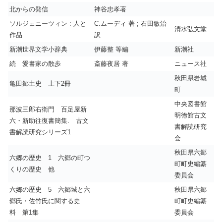
北からの発信
神谷忠孝著
ソルジェニーツィン : 人と
C.ムーディ 著 ; 石田敏治
清水弘文堂
作品
訳
新潮世界文学小辞典
伊藤整 等編
新潮社
続 愛書家の散歩
斎藤夜居 著
ニュース社
秋田県岩城
亀田郷土史 上下2冊
町
中央図書館
那波三郎右衛門 百足屋新
明徳館古文
六・新助往復書簡集. 古文
書解読研究
書解読研究シリーズ1
会
秋田県六郷
六郷の歴史 1 六郷の町つ
町町史編纂
くりの歴史 他
委員会
六郷の歴史 5 六郷城と六
秋田県六郷
郷氏・佐竹氏に関する史
町町史編纂
料 第1集
委員会